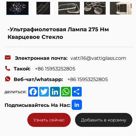
-Ультрафиолетовая Лампа 275 Нм
Кварцевое Стекло
Электронная почта:
vatti16@vattiglass.com
Такой:
+86 15953252805
Веб-чат/whatsapp:
+86 15953252805
Facebook
Twitter
LinkedIn
WhatsApp
Share
делиться:
Подписывайтесь На Нас:
Узнать сейчас
Добавить в корзину