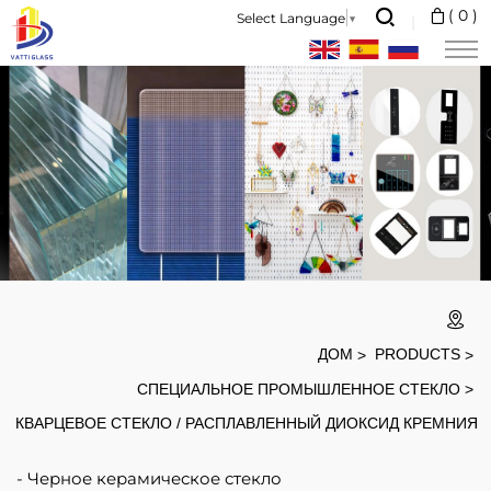
Ультрафиолетовая
(
0
)
Select Language
▼
лампа
275
нм
кварцевое
стекло
ДОМ
PRODUCTS
СПЕЦИАЛЬНОЕ ПРОМЫШЛЕННОЕ СТЕКЛО
КВАРЦЕВОЕ СТЕКЛО / РАСПЛАВЛЕННЫЙ ДИОКСИД КРЕМНИЯ
Черное керамическое стекло