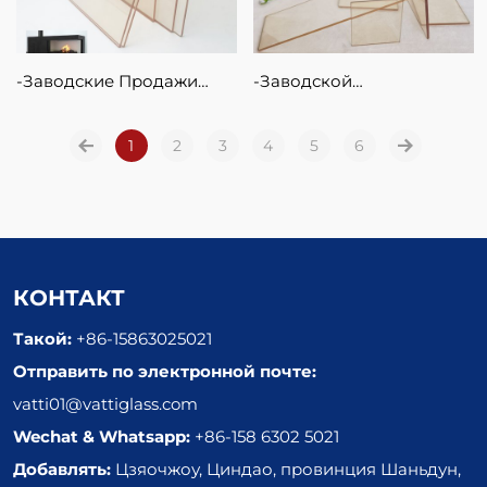
Хрустальное Стекло
Стекла На Огневой Печи
Заводские Продажи
Заводской
Огнестойкие
Термостойкий
Огнестойкие
1
2
3
Прозрачный Камин 5 Мм,
4
5
6
Керамические
Керамическое Стекло,
Стеклянные Панели
800 Градусов, 4 Мм, Для
Толщиной 5 Мм И 4 Мм
Двери Пожарной Печи
На Камине.
КОНТАКТ
Такой:
+86-15863025021
Отправить по электронной почте:
vatti01@vattiglass.com
Wechat & Whatsapp:
+86-158 6302 5021
Добавлять:
Цзяочжоу, Циндао, провинция Шаньдун,