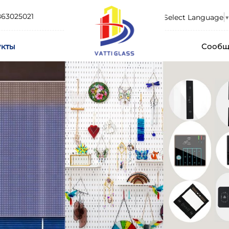
863025021
Select Language
▼
укты
Сообщ