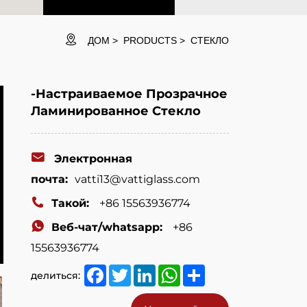
ДОМ
PRODUCTS
СТЕКЛО
-Настраиваемое Прозрачное
Ламинированное Стекло
Электронная
почта:
vatti13@vattiglass.com
Такой:
+86 15563936774
Веб-чат/whatsapp:
+86
15563936774
Facebook
Twitter
LinkedIn
WhatsApp
Share
делиться: