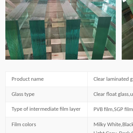
Product name
Clear laminated g
Glass type
Clear float glass,u
Type of intermediate film layer
PVB film,SGP film
Film
c
olors
Milky White,Blac