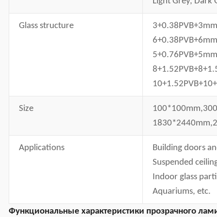
Light Grey, Dark 
Glass structure
3+0.38PVB+3mm
6+0.38PVB+6mm
5+0.76PVB+5mm
8+1.52PVB+8+1
10+1.52PVB+10
Size
100*100mm,30
1830*2440mm,2
Applications
B
uilding doors a
S
uspended ceiling
I
ndoor glass parti
A
quariums, etc.
Функциональные характеристики прозрачного лами