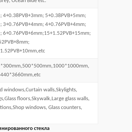
Grey, Ocean Blue etc.
; 4+0.38PVB+3mm; 5+0.38PVB+5mm;
; 3+0.76PVB+4mm; 4+0.76PVB+4mm;
; 6+0.76PVB+6mm;15+1.52PVB+15mm;
.52PVB+8mm;
+1.52PVB+10mm,etc
0*300mm,500*500mm,1000*1000mm,
440*3660mm,etc
nd windows,
C
urtain walls,
S
kylights,
s,
Glass f
loors,
Skywalk,L
arge glass walls,
tions,
S
hop windows,
Glass c
ounters,
нированного стекла