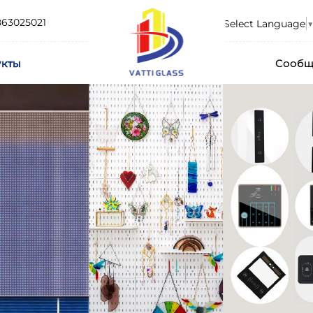
863025021
Select Language
▼
укты
Сообщ