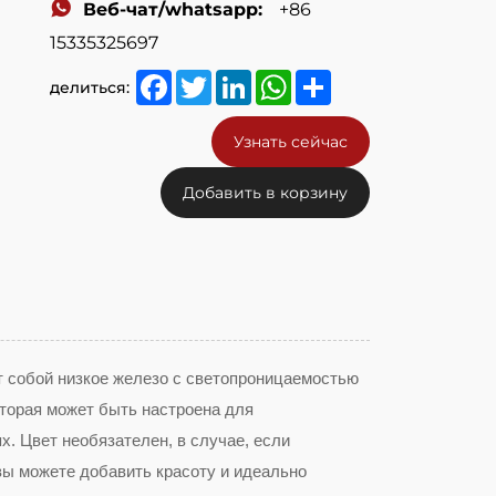
Веб-чат/whatsapp:
+86
15335325697
Facebook
Twitter
LinkedIn
WhatsApp
Share
делиться:
Узнать сейчас
Добавить в корзину
т собой низкое железо с светопроницаемостью
оторая может быть настроена для
. Цвет необязателен, в случае, если
 вы можете добавить красоту и идеально