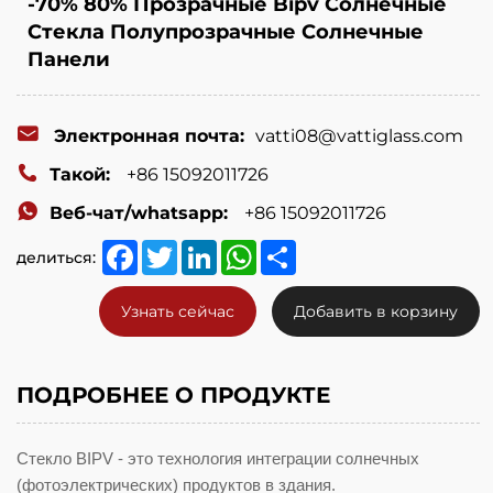
-70% 80% Прозрачные Bipv Солнечные
Стекла Полупрозрачные Солнечные
Панели
Электронная почта:
vatti08@vattiglass.com
Такой:
+86 15092011726
Веб-чат/whatsapp:
+86 15092011726
Facebook
Twitter
LinkedIn
WhatsApp
Share
делиться:
Узнать сейчас
Добавить в корзину
ПОДРОБНЕЕ О ПРОДУКТЕ
Стекло BIPV - это технология интеграции солнечных
(фотоэлектрических) продуктов в здания.