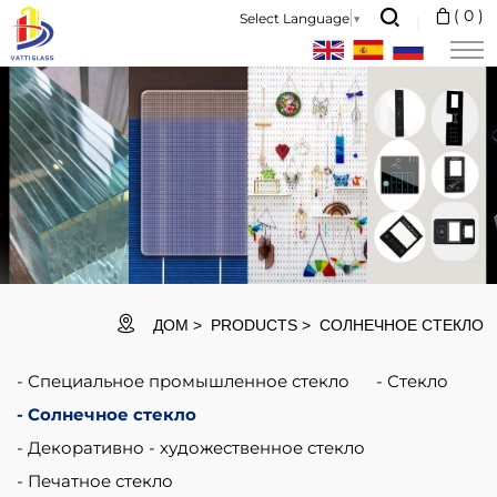
BIPV
(
0
)
Select Language
▼
Glass
is
a
technology
that
integrates
solar
power
ДОМ
PRODUCTS
СОЛНЕЧНОЕ СТЕКЛО
(photovoltaic)
Специальное промышленное стекло
Стекло
products
Солнечное стекло
into
Декоративно - художественное стекло
buildings.
Печатное стекло