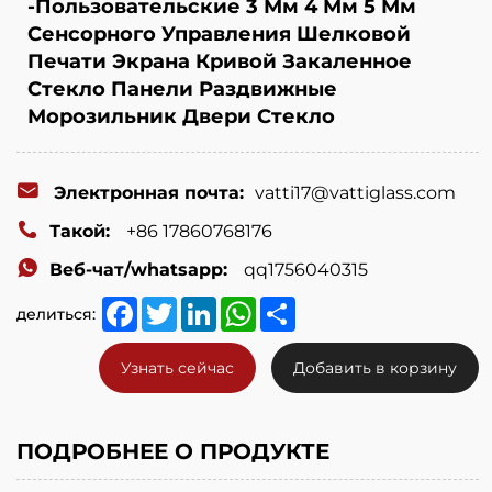
-Пользовательские 3 Мм 4 Мм 5 Мм
Сенсорного Управления Шелковой
Печати Экрана Кривой Закаленное
Стекло Панели Раздвижные
Морозильник Двери Стекло
Электронная почта:
vatti17@vattiglass.com
Такой:
+86 17860768176
Веб-чат/whatsapp:
qq1756040315
Facebook
Twitter
LinkedIn
WhatsApp
Share
делиться:
Узнать сейчас
Добавить в корзину
ПОДРОБНЕЕ О ПРОДУКТЕ