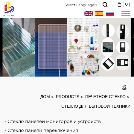
Custom
(
0
)
Select Language
▼
3mm
4mm
5mm
Touch
Control
Silk
Printing
Screen
Curve
ДОМ
PRODUCTS
ПЕЧАТНОЕ СТЕКЛО
Tempered
СТЕКЛО ДЛЯ БЫТОВОЙ ТЕХНИКИ
Glass
Стекло панелей мониторов и устройств
Panel
Стекло панели переключения