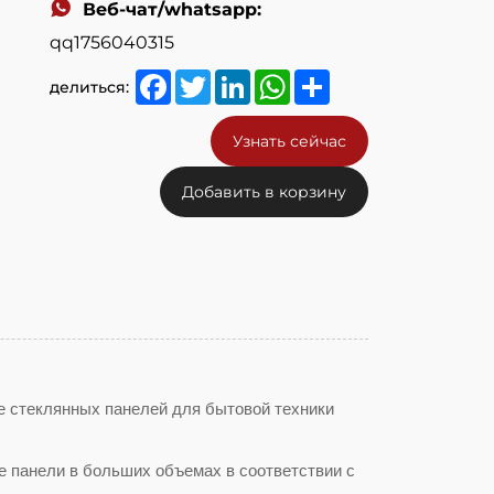
Веб-чат/whatsapp:
qq1756040315
Facebook
Twitter
LinkedIn
WhatsApp
Share
делиться:
Узнать сейчас
Добавить в корзину
е стеклянных панелей для бытовой техники
 панели в больших объемах в соответствии с