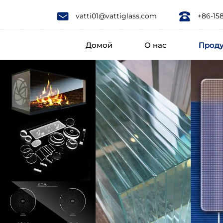
vattiglass
vatti01@vattiglass.com
+86-15
is
Домой
О нас
Прод
a
company
from
China
specializing
in
the