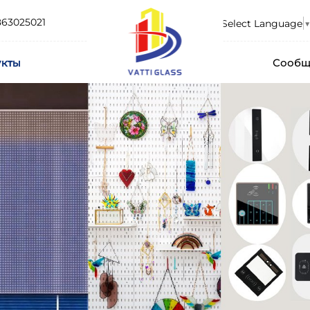
863025021
Select Language
▼
укты
Сообщ