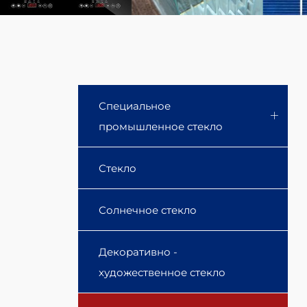
production
of
glass
panels
Специальное
for
промышленное стекло
high-
Стекло
end
Солнечное стекло
home
Декоративно -
appliances.
художественное стекло