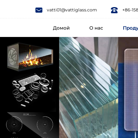
China
vatti01@vattiglass.com
+86-15
made
Домой
О нас
Прод
Tempered
Curved
Prismatic
Glass
for
Solar
Roof