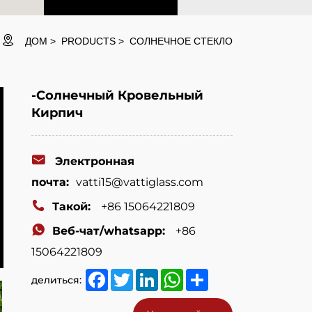
ДОМ
PRODUCTS
СОЛНЕЧНОЕ СТЕКЛО
-Солнечный Кровельный
Кирпич
Электронная
почта:
vatti15@vattiglass.com
Такой:
+86 15064221809
Веб-чат/whatsapp:
+86
15064221809
Facebook
Twitter
LinkedIn
WhatsApp
Share
делиться: