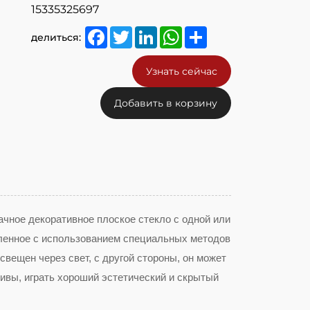
15335325697
Facebook
Twitter
LinkedIn
WhatsApp
Share
делиться:
Узнать сейчас
Добавить в корзину
ачное декоративное плоское стекло с одной или
вленное с использованием специальных методов
свещен через свет, с другой стороны, он может
ивы, играть хороший эстетический и скрытый