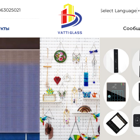
863025021
Select Language
▼
укты
Сообщ