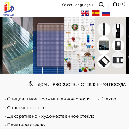
We
(
0
)
Select Language
▼
are
the
professional
glassware
manufacturer,
major
in
different
ДОМ
PRODUCTS
СТЕКЛЯННАЯ ПОСУДА
kinds
Специальное промышленное стекло
Стекло
of
Солнечное стекло
glassware,
Декоративно - художественное стекло
ranging
Печатное стекло