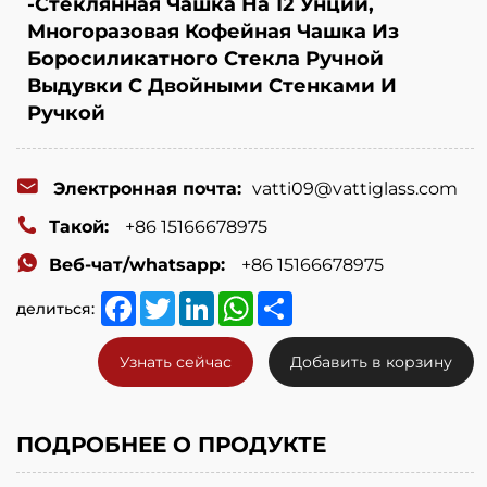
glass
-Стеклянная Чашка На 12 Унций,
Многоразовая Кофейная Чашка Из
candy
Боросиликатного Стекла Ручной
jar,glass
Выдувки С Двойными Стенками И
vase,
Ручкой
glass
bottle
Электронная почта:
vatti09@vattiglass.com
etc.
Такой:
+86 15166678975
Веб-чат/whatsapp:
+86 15166678975
Facebook
Twitter
LinkedIn
WhatsApp
Share
делиться:
Узнать сейчас
Добавить в корзину
ПОДРОБНЕЕ О ПРОДУКТЕ