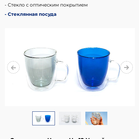
from
Стекло с оптическим покрытием
glass
Стеклянная посуда
cup,
glass
mug,
glass
bowl,
glass
jug,
glass
stemware,
glass
plate,