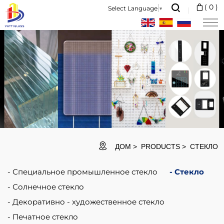
Frosted
(
0
)
Select Language
▼
laminated
glass
is
composed
of
two
or
more
ДОМ
PRODUCTS
СТЕКЛО
pieces
Специальное промышленное стекло
Стекло
of
Солнечное стекло
glass
Декоративно - художественное стекло
and
Печатное стекло