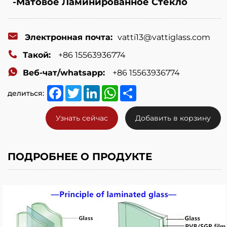
pieces
-Матовое Ламинированное Стекло
of
glass,
Электронная почта:
vatti13@vattiglass.com
and
Такой:
+86 15563936774
after
Веб-чат/whatsapp:
+86 15563936774
high-
Facebook
Twitter
LinkedIn
WhatsApp
Share
делиться:
temperature
Узнать сейчас
Добавить в корзину
and
high-
pressure
ПОДРОБНЕЕ О ПРОДУКТЕ
processing,
it
is
bonded