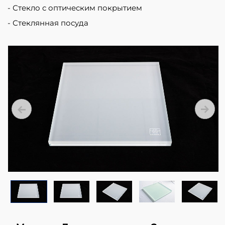
organic
Стекло с оптическим покрытием
polymer
Стеклянная посуда
intermediate
film.
The
intermediate
film
is
placed
between
two
or
more