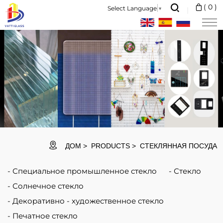
【High-
(
0
)
Select Language
▼
quality
Material】：
Borosilicate
glass
cork,High
borosilicate
glass
body
ДОМ
PRODUCTS
СТЕКЛЯННАЯ ПОСУДА
is
Специальное промышленное стекло
Стекло
more
Солнечное стекло
transparent
Декоративно - художественное стекло
and
Печатное стекло