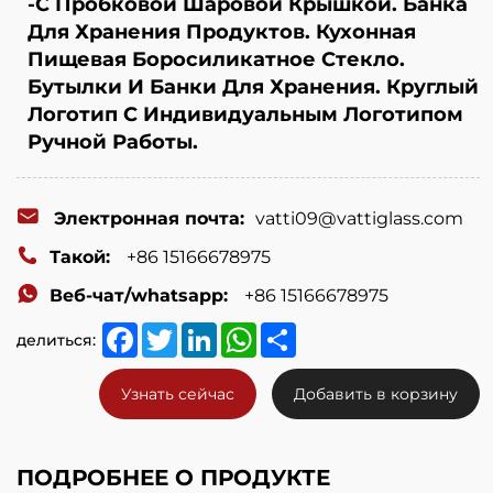
-С Пробковой Шаровой Крышкой. Банка
Для Хранения Продуктов. Кухонная
Пищевая Боросиликатное Стекло.
Бутылки И Банки Для Хранения. Круглый
Логотип С Индивидуальным Логотипом
Ручной Работы.
Электронная почта:
vatti09@vattiglass.com
Такой:
+86 15166678975
Веб-чат/whatsapp:
+86 15166678975
Facebook
Twitter
LinkedIn
WhatsApp
Share
делиться:
Узнать сейчас
Добавить в корзину
ПОДРОБНЕЕ О ПРОДУКТЕ