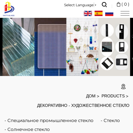
painted
(
0
)
Select Language
▼
glass
sun
catcher
ДОМ
PRODUCTS
ДЕКОРАТИВНО - ХУДОЖЕСТВЕННОЕ СТЕКЛО
Специальное промышленное стекло
Стекло
Солнечное стекло