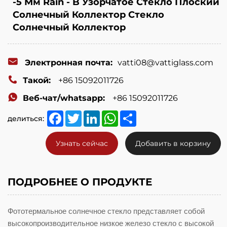
-5 Мм Rain - B Узорчатое Стекло Плоский
Солнечный Коллектор Стекло
Солнечный Коллектор
Электронная почта:
vatti08@vattiglass.com
Такой:
+86 15092011726
Веб-чат/whatsapp:
+86 15092011726
Facebook
Twitter
LinkedIn
WhatsApp
Share
делиться:
Узнать сейчас
Добавить в корзину
ПОДРОБНЕЕ О ПРОДУКТЕ
Фототермальное солнечное стекло представляет собой
высокопроизводительное низкое железо стекло с высокой