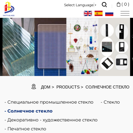
Photothermal
(
0
)
Select Language
▼
Solar
Glass
is
a
high
performance
low
iron
ДОМ
PRODUCTS
СОЛНЕЧНОЕ СТЕКЛО
glass
Специальное промышленное стекло
Стекло
with
Солнечное стекло
high
Декоративно - художественное стекло
solar
Печатное стекло