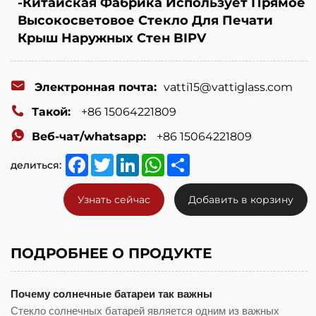
-Китайская Фабрика Использует Прямое
Высокосветовое Стекло Для Печати
Крыш Наружных Стен BIPV
Электронная почта:
vatti15@vattiglass.com
Такой:
+86 15064221809
Веб-чат/whatsapp:
+86 15064221809
Facebook
Twitter
LinkedIn
WhatsApp
Share
делиться:
Узнать сейчас
Добавить в корзину
ПОДРОБНЕЕ О ПРОДУКТЕ
Почему солнечные батареи так важны
Стекло солнечных батарей является одним из важных