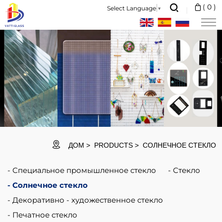
Solar
(
0
)
Select Language
▼
panel
glass
is
one
of
the
important
barriers
ДОМ
PRODUCTS
СОЛНЕЧНОЕ СТЕКЛО
which
Специальное промышленное стекло
Стекло
protects
Солнечное стекло
solar
Декоративно - художественное стекло
photovoltaic
Печатное стекло