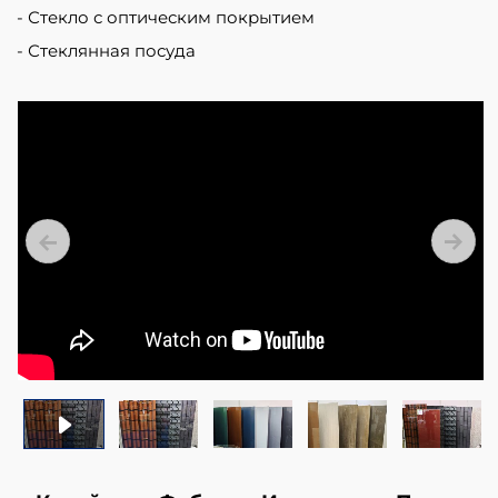
cells
Стекло с оптическим покрытием
against
Стеклянная посуда
damaging
external
factors.