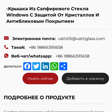
-Крышка Из Сапфирового Стекла
Windows С Защитой От Кристаллов И
Антибликовым Покрытием
Электронная почта:
vatti05@vattiglass.com
Такой:
+86 18866395658
Веб-чат/whatsapp:
+86 18866395658
Facebook
Twitter
LinkedIn
WhatsApp
Share
делиться:
Узнать сейчас
Добавить в корзину
ПОДРОБНЕЕ О ПРОДУКТЕ
Сапфир представляет собой монокристаллический оксид