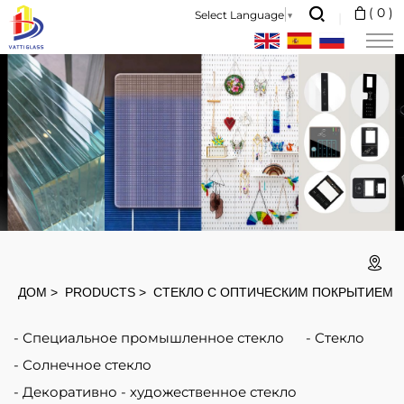
Sapphire is
(
0
)
Select Language
▼
a
single
crystal
aluminum
oxide
(Al2O3).
It
is
one
ДОМ
PRODUCTS
СТЕКЛО С ОПТИЧЕСКИМ ПОКРЫТИЕМ
of
Специальное промышленное стекло
Стекло
the
Солнечное стекло
hardest
Декоративно - художественное стекло