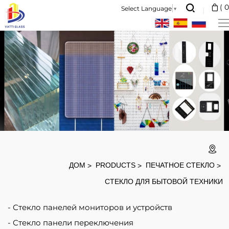
Smart
(
0
Select Language
▼
Home
Bathroom
Tempered
Glass
Custom
Shower
Switch
Silkscreen
Printing
ДОМ
PRODUCTS
ПЕЧАТНОЕ СТЕКЛО
Glass
СТЕКЛО ДЛЯ БЫТОВОЙ ТЕХНИКИ
Panel
Стекло панелей мониторов и устройств
Стекло панели переключения