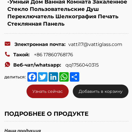
-Умный Дом Ванная Комната Закаленное
Стекло Пользовательские Душ
Переключатель Шелкография Печать
Стеклянная Панель
Электронная почта:
vatti17@vattiglass.com
Такой:
+86 17860768176
Веб-чат/whatsapp:
qq1756040315
Facebook
Twitter
LinkedIn
WhatsApp
Share
делиться:
Узнать сейчас
Добавить в корзину
ПОДРОБНЕЕ О ПРОДУКТЕ
Наша продукция