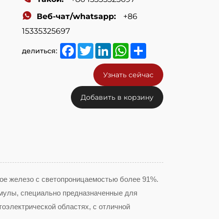
Веб-чат/whatsapp:
+86
15335325697
Facebook
Twitter
LinkedIn
WhatsApp
Share
делиться:
Узнать сейчас
Добавить в корзину
кое железо с светопроницаемостью более 91%.
мулы, специально предназначенные для
оэлектрической областях, с отличной