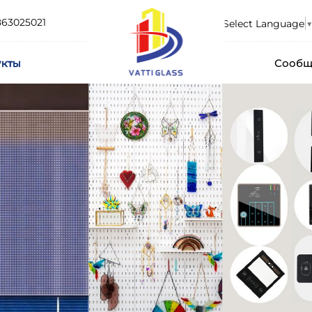
863025021
Select Language
▼
укты
Сообщ