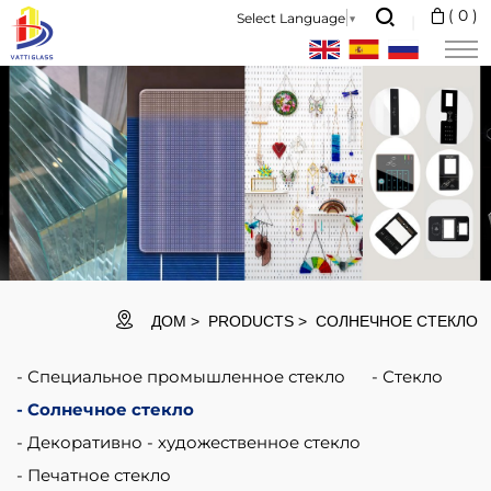
Solar
(
0
)
Select Language
▼
panel
glass
is
one
of
the
important
barriers
ДОМ
PRODUCTS
СОЛНЕЧНОЕ СТЕКЛО
which
Специальное промышленное стекло
Стекло
protects
Солнечное стекло
solar
Декоративно - художественное стекло
photovoltaic
Печатное стекло