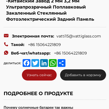
-Китайский Завод 2 Мм 3,2 Мм
Ультрапрозрачный Поплавковый
Закаленный Стеклянный
Фотоэлектрический Задний Панель
Электронная почта:
vatti15@vattiglass.com
Такой:
+86 15064221809
Веб-чат/whatsapp:
+86 15064221809
Facebook
Twitter
LinkedIn
WhatsApp
Share
делиться:
Узнать сейчас
Добавить в корзину
ПОДРОБНЕЕ О ПРОДУКТЕ
Почему солнечные батареи так важны