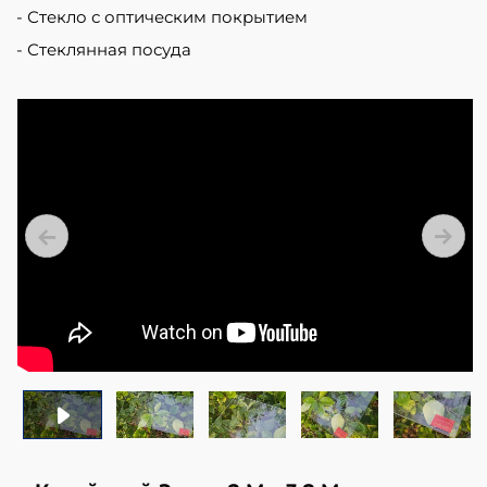
cells
Стекло с оптическим покрытием
against
Стеклянная посуда
damaging
external
factors.