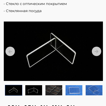
and
Стекло с оптическим покрытием
optics
Стеклянная посуда
because
of
its
complicated
manufacturing
process,
high
precision
and
high
tranmittance.