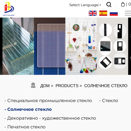
Super
(
0
Select Language
▼
thin
glass
is
widely
used
in
the
field
ДОМ
PRODUCTS
СОЛНЕЧНОЕ СТЕКЛО
of
Специальное промышленное стекло
Стекло
precision
Солнечное стекло
instrument
Декоративно - художественное стекло
manufacture
Печатное стекло