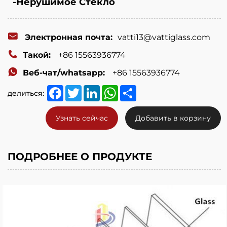
-Нерушимое Стекло
Электронная почта:
vatti13@vattiglass.com
Такой:
+86 15563936774
Веб-чат/whatsapp:
+86 15563936774
Facebook
Twitter
LinkedIn
WhatsApp
Share
делиться:
Узнать сейчас
Добавить в корзину
ПОДРОБНЕЕ О ПРОДУКТЕ