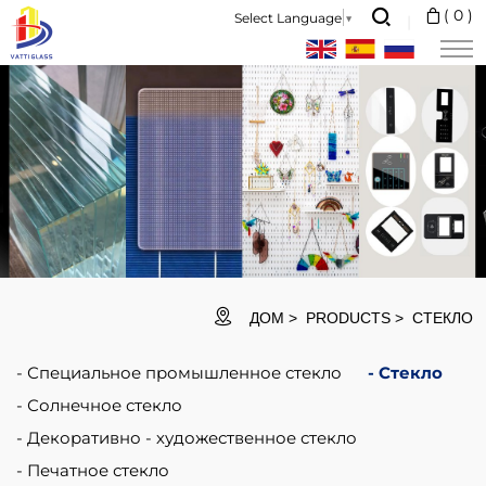
nti
(
0
)
Select Language
▼
smashing/theft
glass
belongs
to
one
of
laminated
glass.
ДОМ
PRODUCTS
СТЕКЛО
Специальное промышленное стекло
Стекло
Солнечное стекло
Декоративно - художественное стекло
Печатное стекло