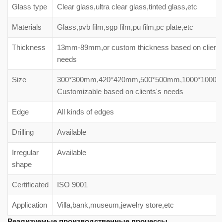
Glass type
Clear glass,ultra clear glass,tinted glass,etc
Materials
Glass,pvb film,sgp film,pu film,pc plate,etc
Thickness
13mm-89mm,or custom thickness based on client'
needs
Size
300*300mm,420*420mm,500*500mm,1000*1000
Customizable based on clients's needs
Edge
All kinds of edges
Drilling
Available
Irregular
Available
shape
Certificated
ISO 9001
Application
Villa,bank,museum,jewelry store,etc
Реализуемые производственные процессы