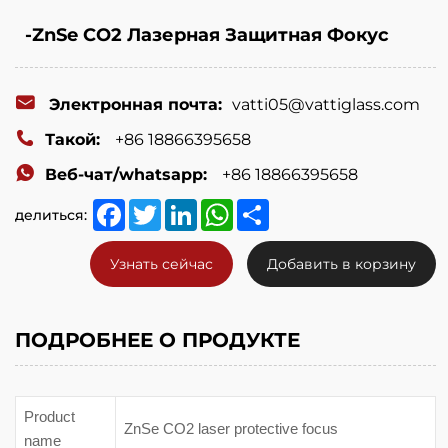
-ZnSe CO2 Лазерная Защитная Фокус
Электронная почта:
vatti05@vattiglass.com
Такой:
+86 18866395658
Веб-чат/whatsapp:
+86 18866395658
Facebook
Twitter
LinkedIn
WhatsApp
Share
делиться:
Узнать сейчас
Добавить в корзину
ПОДРОБНЕЕ О ПРОДУКТЕ
Product
ZnSe CO2 laser protective focus
name