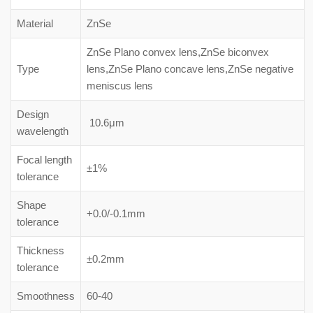
Material
ZnSe
ZnSe Plano convex lens,ZnSe biconvex
Type
lens,ZnSe Plano concave lens,ZnSe negative
meniscus lens
Design
10.6μm
wavelength
Focal length
±1%
tolerance
Shape
+0.0/-0.1mm
tolerance
Thickness
±0.2mm
tolerance
Smoothness
60-40