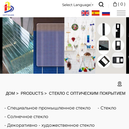
Calcium
(
0
)
Select Language
▼
fluoride
(CaF2)
has
high
transmittance
between
ultraviolet
and
mid-
ДОМ
PRODUCTS
СТЕКЛО С ОПТИЧЕСКИМ ПОКРЫТИЕМ
infrared
Специальное промышленное стекло
Стекло
(250nm~7um),
Солнечное стекло
so
Декоративно - художественное стекло