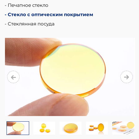
it
Печатное стекло
is
Стекло с оптическим покрытием
widely
Стеклянная посуда
used
in
the
manufacture
of
prisms,
windows
and
lenses.