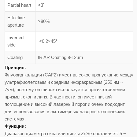
Partial heart
<3'
Effective
>80%
aperture
Inverted
<0.2×45°
side
Coating
IR AR Coating 8-12μm
Принцип:
Флуорид кальция (CAF2) имеет высокое пропускание между
ультрафиолетовым и средним инфракрасным (250 нм ~
7ум), поэтому он широко используется при изготовлении
призмы, окон и линз. В частности, он имеет низкий
поглощение и высокий лазерный порог и очень подходит
для использования в экстимерных лазерных оптических
системах.
Функции:
Диапазон диаметра окна или линзы ZnSe составляет: 5 ~