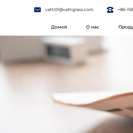
Декоративно
vatti01@vattiglass.com
+86-15
-
Домой
О нас
Прод
художественное
стекло