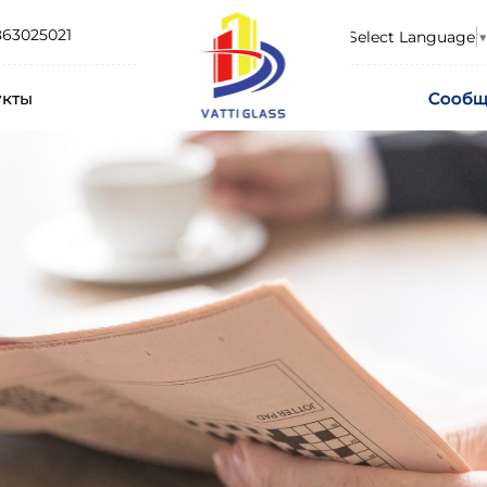
863025021
Select Language
▼
укты
Сообщ